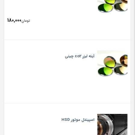
180,000
تومان
آینه لیزر co2 چینی
اسپیندل موتور HSD