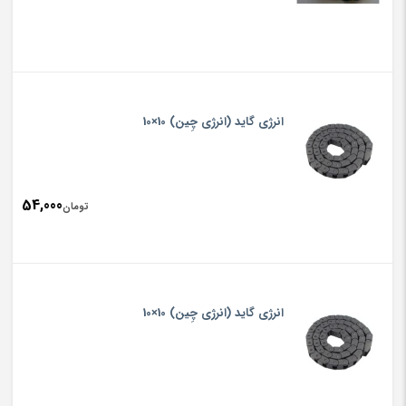
انرژی گاید (انرژی چِین) 10×10
54,000
تومان
انرژی گاید (انرژی چِین) 10×10