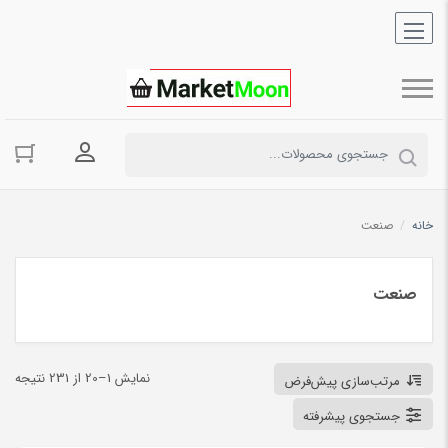
ورود به حسا
خانه
/
صنعت
صنعت
نمایش 1–20 از 231 نتیجه
مرتب‌سازی پیش‌فرض
جستجوی پیشرفته