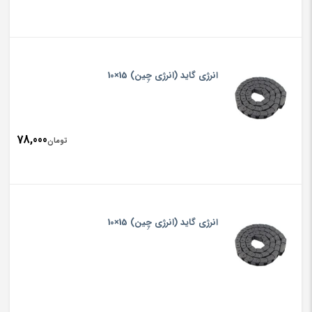
انرژی گاید (انرژی چِین) 15×10
78,000
تومان
انرژی گاید (انرژی چِین) 15×10