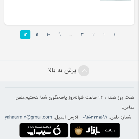
12
11
10
9
…
3
2
1
«
پرش به بالا
هفت روز هفته ، 24 ساعت شبانه‌روز پاسخگوی شما هستیم.تلفن
تماس:
شماره تلفن:
09153231597
آدرس ایمیل:
yahaarm17@gmail.com