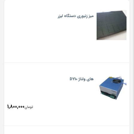
میز زنبوری دستگاه لیزر
های ولتاژ DY10
1,800,000
تومان