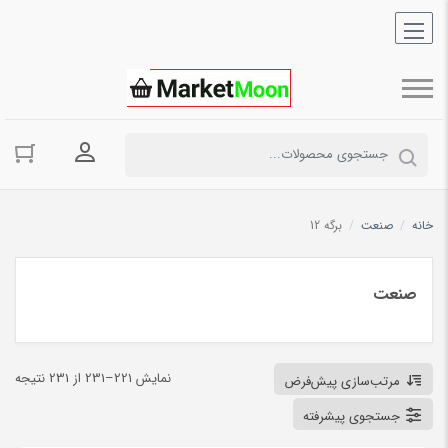
ورود به حسا
خانه
/
صنعت
/
برگه 12
صنعت
نمایش 221–231 از 231 نتیجه
مرتب‌سازی پیش‌فرض
جستجوی پیشرفته