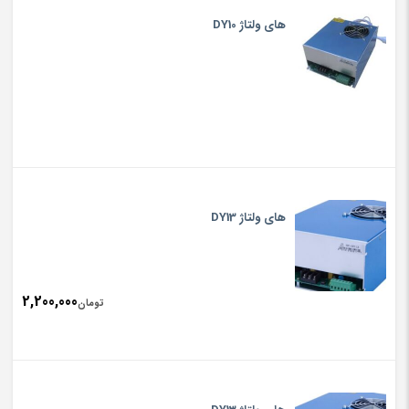
های ولتاژ DY10
های ولتاژ DY13
2,200,000
تومان