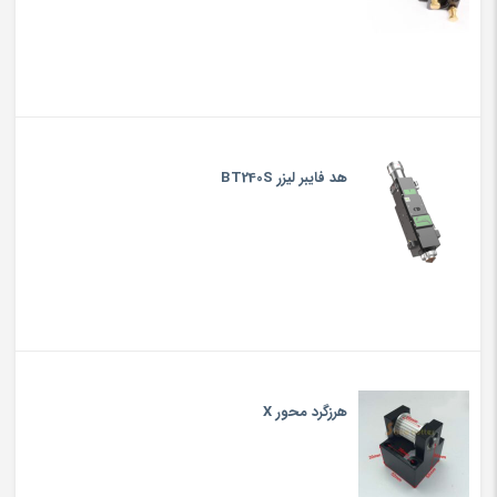
هد فایبر لیزر BT240S
هرزگرد محور X