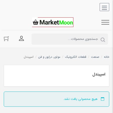
ورود به حسا
خانه
/
صنعت
/
قطعات الکترونیک
/
موتور، درایور و فن
/
اسپیندل
اسپیندل
هیچ محصولی یافت نشد.