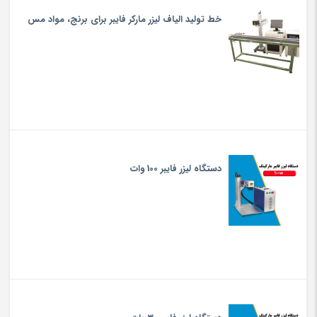
خط تولید الیاف لیزر مارکر فایبر برای برنج، مواد مس
دستگاه لیزر فایبر 100 وات