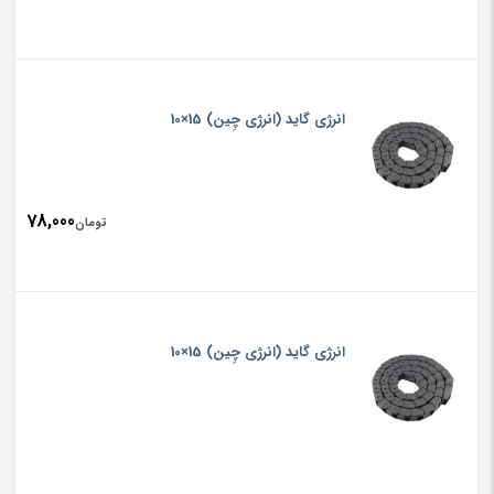
انرژی گاید (انرژی چِین) 15×10
78,000
تومان
انرژی گاید (انرژی چِین) 15×10