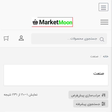
ورود به حسا
خانه
/
صنعت
صنعت
نمایش 1–20 از 231 نتیجه
مرتب‌سازی پیش‌فرض
جستجوی پیشرفته