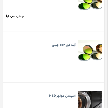
180,000
تومان
آینه لیزر co2 چینی
اسپیندل موتور HSD