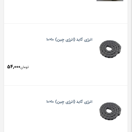
انرژی گاید (انرژی چِین) 10×10
54,000
تومان
انرژی گاید (انرژی چِین) 10×10