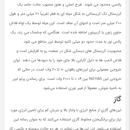
پالسی محدود می شوند. طرح اصلی و هنوز محبوب حالت جامد یک
کریستال تک کریستالی به شکل میله ای به قطر تقریباً 20 میلی متر و طول
200 میلی متر است و انتهای آن صاف است. این میله توسط یک لوله فلاش
حاوی زنون یا کریپتون احاطه شده است. هنگامی که چشمک می زند، یک
پالس نور به مدت حدود دو میلی ثانیه توسط لیزر ساطع می شود.
محبوبیت کریستال های دیسکی شکل در صنعت رو به افزایش است و
فلاش لامپ ها به دلیل کارایی بالا جای خود را به دیودها می دهند. توان
خروجی معمولی برای لیزرهای یاقوتی 10 تا 20 وات است، در حالی که
خروجی لیزر Nd:YAG بین 0.04 تا 6000 وات است. برای رساندن پرتو لیزر
به ناحیه جوش، معمولاً از فیبر نوری استفاده می‌شود.
گاز
لیزرهای گازی از منابع انرژی با ولتاژ بالا و جریان کم برای تامین انرژی مورد
نیاز برای برانگیختن مخلوط گازی استفاده می‌کنند که به عنوان رسانه لیزر
استفاده می‌شود. این لیزرها می توانند در هر دو حالت پیوسته و پالسی کار