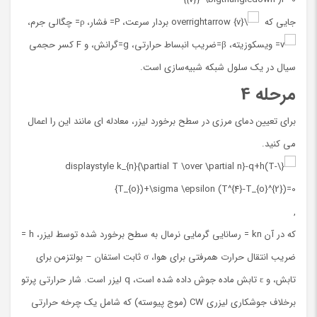
جایی که
بردار سرعت، P= فشار، ρ= چگالی جرم،
= ویسکوزیته، β=ضریب انبساط حرارتی، g=گرانش، و F کسر حجمی
سیال در یک سلول شبکه شبیه‌سازی است.
مرحله 4
برای تعیین دمای مرزی در سطح برخورد لیزر، معادله ای مانند این را اعمال
می کنید.
,
که در آن kn = رسانایی گرمایی نرمال به سطح برخورد شده توسط لیزر، h =
ضریب انتقال حرارت همرفتی برای هوا، σ ثابت استفان – بولتزمن برای
تابش، و ε تابش ماده جوش داده شده است، q لیزر است. شار حرارتی پرتو
برخلاف جوشکاری لیزری CW (موج پیوسته) که شامل یک چرخه حرارتی