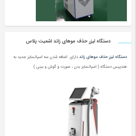
برش قدرت لیزر را تغییر بدهیم.
4-سیستم کنترل دبی هوا ( با این سیستم می توان دبی خروجی هوا را
به راحتی کنترل کرد).
5-دارای فیلتر هوا جهت جلوگیری از کثیف شدن لنز
دستگاه لیزر حذف موهای زائد اشمیت پلاس
6-قابلیت عبور از 70 سانتی متر عرض ( این دستگاه به گونه ای طراحی
دستگاه لیزر حذف موهای زائد
دارای اضافه شدن سه اسپاتسایز جدید به
شده که با باز کردن قسمت پایین دستگاه بدون مشکل می توانیم از 70
هندپیس دستگاه ( اسپاتسایز بدن ، صورت و گوش و بینی )
سانتی متر عرض عبور داد)
7-ارایه یک عدد لنز به صورت رایگان و هدیه
لیست دستگاههای برش لیزر بر اساس
ابعاد میز:
دستگاه برش لیزر ابعاد 60*90
دستگاه برش لیزر ابعاد 90*130
دستگاه برش لیزر ابعاد 100*160