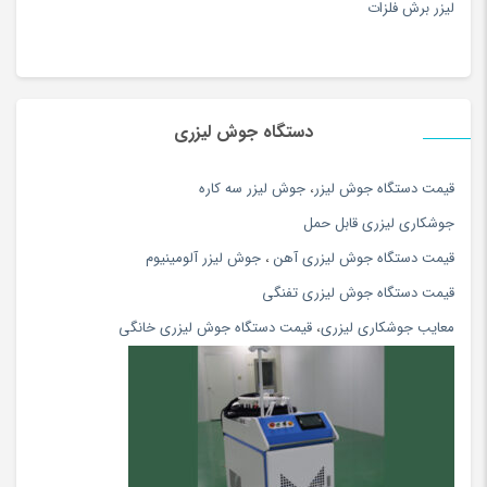
لیزر برش فلزات
برد و کنترل
RDC6442-6445
سیستم برق
تک فاز
درایور دستگاه
استپرموتور
دستگاه جوش لیزری
ابعاد میز کاری
160 سانتی متر در 100 سانتی متر
وزن دستگاه
400 کیلوگرم
قيمت دستگاه جوش ليزر
،
جوش ليزر سه كاره
جوشكاري ليزري قابل حمل
ویژگیهای دستگاه نسل جدید لیزر غیرفلزات 100*160:
قیمت دستگاه جوش لیزری آهن
،
جوش لیزر آلومینیوم
1-
دارای 2 عدد میز ( میز هانیکامپ، میز شمشیری ) محل قرار دادن میز
قیمت دستگاه جوش لیزری تفنگی
سوم هم وجود دارد برای کار با سنگ.
معایب جوشکاری لیزری
،
قیمت دستگاه جوش لیزری خانگی
2- دارای میز وکیوم ( این ویژگی باعث قرار گرفتن قطعه کار روی میز می
شود و در صورت استفاده از ورقه های ام دی اف یا پلکسی یا چرم محکم
این ورقه ها به میزکار می چسبند و نیازی به آهنربا یا قطعات سنگین جهت
نگه داشتن نیست).
3- ولوم کنترل قدرت این ویژگی به ما این امکان را می دهد تا در حین