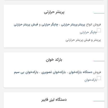
لباس، کیف و کفش ترمه را تولید می کنند.
پرینتر حرارتی
فروش انواع
پرینتر
،
پرینتر حرارتی
،
چاپگر حرارتی
و
فیش پرینتر حرارتی
پرینتر و فیش پرینتر حرارتی
دستگاه لیزر برش چوب:
برای برش و حکاکی انواع مختلف چوب از جمله ام دی اف (ضخامت 3
بارکد خوان
میل تا 8 میل و حتی بیشتر ) و چوب روسی کاربرد دارد و محصولاتی از
فروش
دستگاه بارکدخوان
،
بارکدخوان تصویری
،
بارکدخوان بی سیم
جمله باکس هدیه، باکس زعفران، ساخت ماکت دانشگاهی، اسباب بازی،
تابلوسازی، جعبه دستمال کاغذی، ساعت دیواری و هزاران محصول دیگر را
تولید می کنند.
دستگاه لیزر فایبر