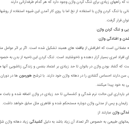
فت که راه­های زیادی برای تنگ کردن واژن وجود دارد که هر کدام طرفدارانی دارند
انی یا تنگ کردن واژن با استفاده از نخ اما با روی کار آمدن این شیوه استفاده از روش
نوان قرار گرفت.
پی و تنگ کردن واژن
:
ن و افتادگی واژن
:
ه عضلانی است که اطرافش از
بافت
­های همبند تشکیل شده است. اگر بر اثر عوامل مت
رای افراد امری بسیار آزار دهنده و ناخوشایند است. تنگ کردن این ناحیه از بدن به خص
ت که گشاد بودن واژن در بانوان تا حد زیادی بر اعتماد بنفس و زندگی زناشویی آن­ها می­
هورمون
­ها در دوران 
ه خود پیدا می­کنند.
خر بارداری این حالت نرم شدگی و کشسانی تا حد زیادی در واژن اضافه شده و باعث می­ش
ز زایمان و پس از مدتی واژن دوباره مستحکم شده و ظاهری مثل سابق خواهد داشت.
دگی واژن
عبارتند از:
ایمان­های طبیعی به خصوص اگر تعداد آن زیاد باشد به دلیل
کشیدگی
زیاد دهانه واژن شل