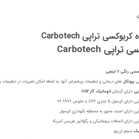
ربوكسی تراپی Carbotech
تراپی Carbotech
 رنگي ٧ اينچي
ی
پروتکل
های درمانی و تنظیمات پیشفرض آنها، به اضافه امکان تغییرات در تنظیمات
پی
دارای گرمکن
اتوماتیک
گاز
CO2
سول ٥ لیتری CO2 با خلوص ٩٩.٩٩٩٩
پی دارای استند مجهز به محفظه نگهداری کپسول
ی دارای اتصالات پنوماتیکی و رگولاتور هریس آمریکا
تیک
حجم تزریق