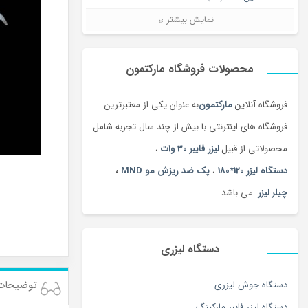
دستگاه تمیز کننده لیزری
(3)
نمایش بیشتر
دستگاه جوش لیزری
(5)
دستگاه فایبر مارکر
(28)
محصولات فروشگاه مارکتمون
دستگاه لیزر Co2
(25)
فروشگاه آنلاین
مارکتمون
به عنوان یکی از معتبرترین
دستگاه لیزر، تجهیزات پوست ،مو و زیبایی
فروشگاه های اینترنتی با بیش از چند سال تجربه شامل
(11)
محصولاتی از قبیل:
لیزر فایبر 30 وات
،
لیزر برش و حکاکی غیرفلزات
(7)
دستگاه لیزر 120*180
،
پک ضد ریزش مو MND
،
لیزر برش و حکاکی فلزات
(5)
چیلر لیزر
می باشد.
کالاهای دیجیتال
(378)
نرم افزار
(4)
همه محصولات
(3)
دستگاه لیزری
توضیحات
دستگاه جوش لیزری
دستگاه لیزر فایبر مارکینگ