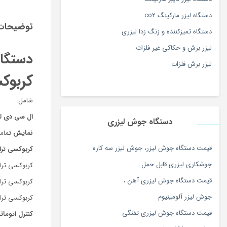
دستگاه لیزر مارکینگ co2
توضیحات
دستگاه تمیزکننده و زنگ زدا لیزری
لیزر برش و حکاکی غیر فلزات
دستگاه ك
لیزر برش فلزات
کربوکسی 
شامل:
ال سي دي لمسی
دستگاه جوش لیزری
نمایش
تمام
قيمت دستگاه جوش ليزر
،
جوش ليزر سه كاره
کربوکسی ترا
جوشكاري ليزري قابل حمل
کربوکسی تراپی دارای کپ
قیمت دستگاه جوش لیزری آهن
،
کربوکسی ترا
جوش لیزر آلومینیوم
کربوکسی تراپ
قیمت دستگاه جوش لیزری تفنگی
کنترل اتوما