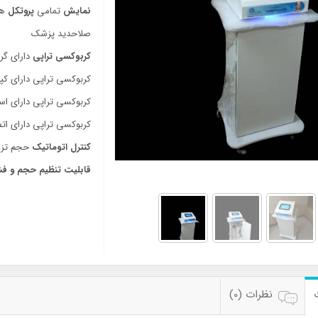
نمایش
تمامی
پروتکل
ها
صلاحدید پزشک
کربوکسی تراپی
دارای گ
کربوکسی تراپی دارای کپسول ٥ لیتری CO2 با خل
کربوکسی تراپی دارای اس
کربوکسی تراپی دارای اتص
کنترل اتوماتیک
حجم تزر
قابلیت تنظیم حجم و فشا
نظرات (0)