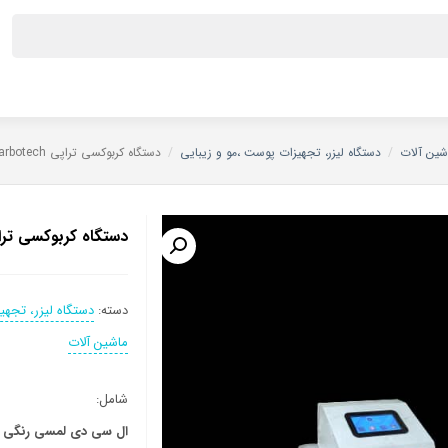
شین آلات
/
دستگاه لیزر، تجهیزات پوست ،مو و زیبایی
/
دستگاه كربوكسی تراپی Carbotech
دستگاه كربوكسی تراپی tech
دسته:
دستگاه لیزر، تجهی
ماشین آلات
شامل:
ال سي دي لمسی رنگي ٧ اينچي