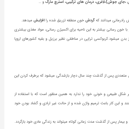
 ،جاي جوش)،لاغری، درمان های ترکیبی، استرچ مارک
و …
 رادرماني می­دانند که
گردش
خون منطقه تزریق شده را
افزایش
می­دهد.
 با خون رسانی بیشتر به این ناحیه برای اکسیژن رسانی، مواد مغذی بیشتری
ز بدن ميشود.کربوکسی تراپی در مناطقی نظیر برزیل و بقیه کشورهای اروپا
ل متعددی پس از گذشت چند سال دچار بازشدگی می­شود که برطرف کردن این
گر شکل طبیعی و خونی خود را ندارد به همین منظور است که با استفاده از
ند و این کار باعث ترمیم واژن شده و از حالت غیر ارادی و گشاد بودن خود
بیمار پس از گذشت مدت زمانی کوتاه می­تواند به زندگی عادی خود بازگردد.