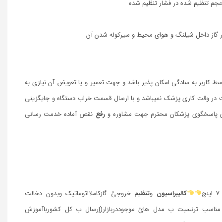
حجم تنظیم شده در فشار تنظیم شده
 گاز داخل شیلنگ و هوای محیط و سیرکوله شدن آن
وسط کاربر به سادگی امکان پذیر باشد و جهت تعمیر و یا تعویض آن نیازی به
 در وقت کاری پزشک نمیباشد و با ارسال قسمت خراب دستگاه و جایگزینی
زی پاسخگوی پزشکان محترم جهت مشاوره و
رفع
نقص آماده خدمت رسانی
كاليبراسيون
و
تنظيم
خروجئ گازكاملااتوماتيك وبدون دخالت
مناسب ترنسبت ب مدل هائ موجوددربازار(إرسال ب كل كشورباآموزش