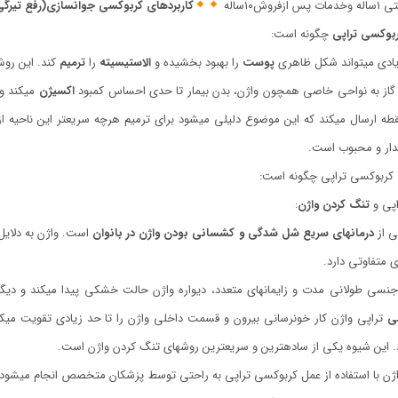
فروش١٠ساله
كاربردهاي كربوكسي جوانسازی(رفع تيرگي
بوکسی تراپی
چگونه است:
پوست
را بهبود بخشیده و
الاستیسیته
را
ترمیم
کند. این روش
ن گاز به نواحی خاصی همچون واژن، بدن بیمار تا حدی احساس کمبود
اکسیژن
می­کند و
قطه ارسال می­کند که این موضوع دلیلی می­شود برای ترمیم هرچه سریعتر این ناحیه ا
فدار و محبوب است.
کربوکسی تراپی چگونه است:
پی و
تنگ کردن واژن
:
ی از
درمان­های سریع
شل شدگی و کشسانی بودن واژن در بانوان
است. واژن به دلای
 متفاوتی دارد.
ه جنسی طولانی مدت و زایمان­های متعدد، دیواره واژن حالت خشکی پیدا می­کند و دی
ی
تراپی واژن کار خون­رسانی بیرون و قسمت داخلی واژن را تا حد زیادی تقویت می­کن
 این شیوه یکی از ساده­ترین و سریع­ترین روش­های تنگ کردن واژن است.
ن با استفاده از عمل کربوکسی تراپی به راحتی توسط پزشکان متخصص انجام می­شود و 