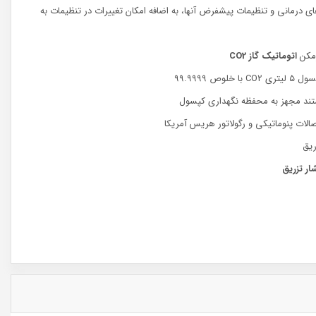
ی درمانی و تنظیمات پیشفرض آنها، به اضافه امکان تغییرات در تنظیمات به
رمکن
اتوماتیک
گاز
CO2
وص ٩٩.٩٩٩٩
تند مجهز به محفظه نگهداری کپسول
الات پنوماتیکی و رگولاتور هریس آمریکا
یق
ر تزریق