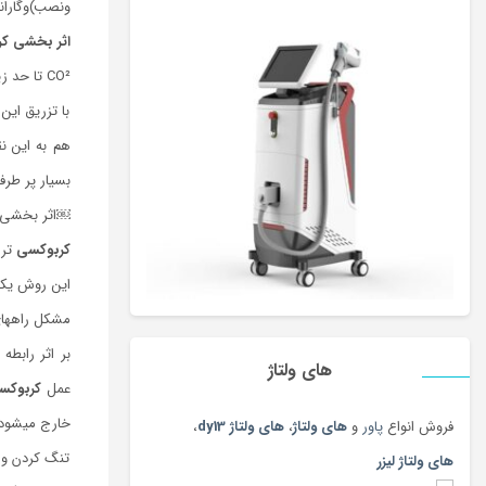
ونصب)وگارانتي ١ساله وخدمات پس از
اثر بخشی کر
CO² تا حد زیادی می­تواند شکل ظاهری
با تزریق ای
هم به این ن
بسیار پر طر
￼اثر بخشی 
کربوکسی
ترا
این روش یک
مشکل راه­های
بر اثر رابط
های ولتاژ
عمل
کربوکس
خارج می­شود.
فروش انواع
پاور
و
های ولتاژ
،
های ولتاژ dy13
،
تنگ کردن واژ
های ولتاژ لیزر