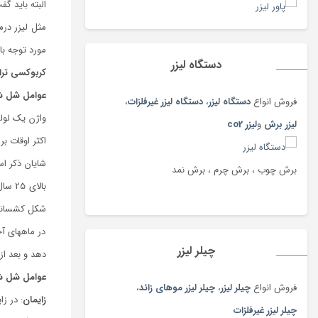
البته باید گ
مثل لیزر درم
مورد توجه با
دستگاه لیزر
کربوکسی ترا
عوامل شل شد
فروش انواع
دستگاه لیزر
،
دستگاه لیزر غیرفلزات
،
واژن یک لول
لیزر برش
و
لیزر co2
اکثر اوقات ب
شایان ذکر اس
برش چوب ، برش چرم ، برش نمد
بالای 25 سال سن دارند احساس گشادی را در دهانه واژن خود دارند. با ترشح
شکل کشسانی ب
در ماه­های آ
چیلر لیزر
دهد و بعد ا
عوامل شل ش
فروش انواع
چیلر لیزر
،
چیلر لیزر موهای زائد
،
زایمان
: در ز
چیلر لیزر غیرفلزات