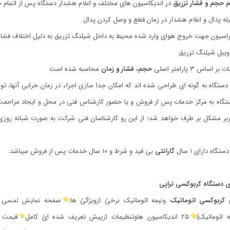
م حجم و فشار تزریق
در اندیکاسیون های مختلف و اعلام هشدار دستگاه پس از اتمام 
له پدال و اعلام هشدار در زمان قطع و وصل کردن پدال
راسیون جهت خروج هوای وارد شده محیط به داخل شیلنگ تزریق به دلیل اختلاف فشار
اویبل شیلنگ تزریق
ساس ٣ پارامتر اصلی
حجم، فشار و زمان
محاسبه شده است
دستگاه به گونه ای طراحی شده اند که امکان جدا سازی اجزاء در زمان خرابی آنها، ت
تگاه به مرکز خدمات پس از فروش و یا حضور کارشناس فنی در محل و ایجاد مزاحمت
بر مشکل بر طرف خواهد شد؛ از این رو کارشناسان فنی شرکت به صورت شبانه رو
تگاه دارای ۱ سال
گارانتی
بی قید و شرط و ١٠ سال خدمات پس از فروش میباشد.
ی دستگاه کربوکسی تراپی
ئ
كربوكسي اتوماتيك
ونيمه اتوماتيك برخئ ازويژگئ ها:
صفحه نمايش لمسی 7 اينج
 اتوماتيك)
25 انديكاسيون هاوتنظيمات ازپيش تعريف شده ائ كامل
قيمت 