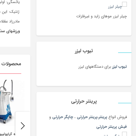
یائسگی: اولی
ژنتیک: این 
چیلر لیزر موهای زاید و غیرفلزات
مادرزاد عظل
ورزش­های سن
تیوب لیزر
محصولات م
تیوب لیزر
برای دستگاههای لیزر
پرینتر حرارتی
فروش انواع
پرینتر
،
پرینتر حرارتی
،
چاپگر حرارتی
و
فیش پرینتر حرارتی
دستگاه کرایولیپو