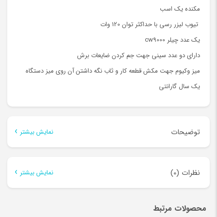
مکنده یک اسب
تیوب لیزر رسی با حداکثر توان 120 وات
یک عدد چیلر cw9000
دارای دو عدد سینی جهت جم کردن ضایعات برش
میز وکیوم جهت مکش قطعه کار و ثاب نگه داشتن آن روی میز دستگاه
یک سال گارانتی
توضیحات
نمایش بیشتر
توضیحات
نظرات (0)
نمایش بیشتر
ویژگیهای منحصر به فرد دستگاهای
لیزر
:
هنوز بررسی‌ای ثبت نشده است.
استفاده از شاسی بسیار قوی در
دستگاه لیزر
با امکان قرار دادن قطعه
محصولات مرتبط
اولین کسی باشید که دیدگاهی می نویسد “دستگاه لیزر