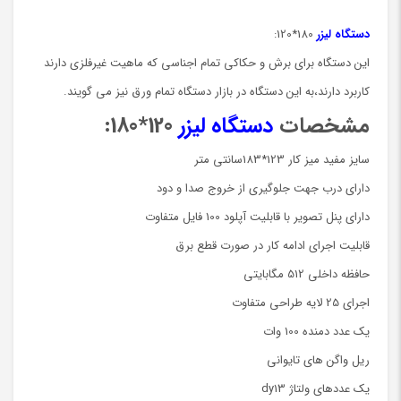
دستگاه لیزر
180*120:
این دستگاه برای برش و حکاکی تمام اجناسی که ماهیت غیرفلزی دارند
کاربرد دارند،به این دستگاه در بازار دستگاه تمام ورق نیز می گویند.
مشخصات
دستگاه لیزر
120*180:
سایز مفید میز کار 123*183سانتی متر
دارای درب جهت جلوگیری از خروج صدا و دود
دارای پنل تصویر با قابلیت آپلود 100 فایل متفاوت
قابلیت اجرای ادامه کار در صورت قطع برق
حافظه داخلی 512 مگابایتی
اجرای 25 لایه طراحی متفاوت
یک عدد دمنده 100 وات
ریل واگن های تایوانی
یک عددهای ولتاژ dy13