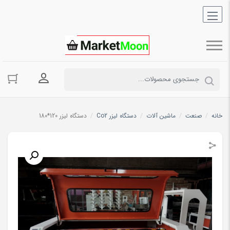
ورود به حسا
خانه
/
صنعت
/
ماشین آلات
/
دستگاه لیزر Co2
/
دستگاه لیزر 120*180