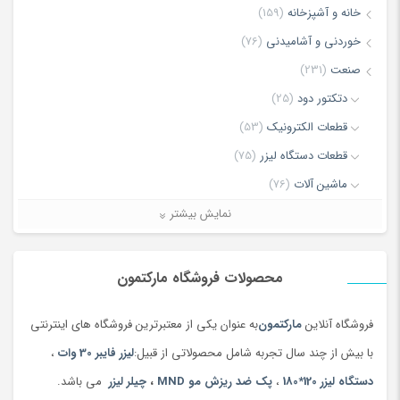
دستگاه های می باشد، عدم خروجی آلودگی در هنگام برش از
خانه و آشپزخانه
(159)
دستگاه لیزر
یکی از پارامتر ها مهم در انتخاب دستگاه می باشد.
خوردنی و آشامیدنی
(76)
نام
*
صنعت
(231)
دتکتور دود
(25)
قطعات الکترونیک
(53)
ایمیل
*
قطعات دستگاه لیزر
(75)
ماشین آلات
(76)
دستگاه تمیز کننده لیزری
(3)
نمایش بیشتر
ذخیره نام، ایمیل و وبسایت من در مرورگر برای زمانی که دوباره دیدگاهی
دستگاه جوش لیزری
(5)
می‌نویسم.
دستگاه فایبر مارکر
(28)
محصولات فروشگاه مارکتمون
دستگاه لیزر Co2
(25)
فروشگاه آنلاین
مارکتمون
به عنوان یکی از معتبرترین فروشگاه های اینترنتی
دستگاه لیزر، تجهیزات پوست ،مو و زیبایی
(11)
با بیش از چند سال تجربه شامل محصولاتی از قبیل:
لیزر فایبر 30 وات
،
لیزر برش و حکاکی غیرفلزات
(7)
دستگاه لیزر 120*180
،
پک ضد ریزش مو MND
،
چیلر لیزر
می باشد.
لیزر برش و حکاکی فلزات
(5)