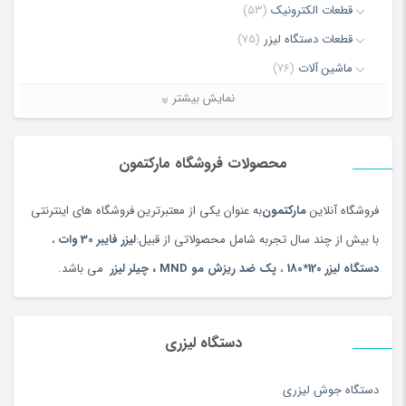
قطعات الکترونیک
(53)
لیزری و.. نیز شناخته می شود.
قطعات دستگاه لیزر
(75)
نمایشگر
ماشین آلات
(76)
ویدیو
ذخیره نام، ایمیل و وبسایت من در مرورگر برای زمانی که دوباره دیدگاهی
دستگاه تمیز کننده لیزری
(3)
نمایش بیشتر
می‌نویسم.
دستگاه جوش لیزری
(5)
دستگاه فایبر مارکر
(28)
محصولات فروشگاه مارکتمون
دستگاه لیزر Co2
(25)
فروشگاه آنلاین
مارکتمون
به عنوان یکی از معتبرترین فروشگاه های اینترنتی
00:15
00:00
دستگاه لیزر، تجهیزات پوست ،مو و زیبایی
(11)
با بیش از چند سال تجربه شامل محصولاتی از قبیل:
لیزر فایبر 30 وات
،
لیزر برش و حکاکی غیرفلزات
(7)
دستگاه لیزر 120*180
،
پک ضد ریزش مو MND
،
چیلر لیزر
می باشد.
لیزر برش و حکاکی فلزات
(5)
کالاهای دیجیتال
(378)
نرم افزار
(4)
دستگاه لیزری
همه محصولات
(3)
دستگاه جوش لیزری