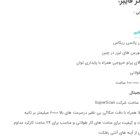
ر فایبر:
ی :
ایبر
طولانی
جیتال