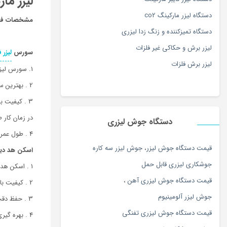
لیزر مارک
دستگاه لیزر مارکینگ co2
مشخصات فن
دستگاه تمیزکننده و زنگ زدا لیزری
لیزر برش و حکاکی غیر فلزات
سورس
لیزر ف
لیزر برش فلزات
1. سورس لیزر پالسی ریکاس
2 . بهترین سورس های لیزر در چین
3 . کیفیت بالای پرتو خروجی همراه با پایداری توان
در زمان کار 
دستگاه جوش لیزری
4 . طول عمر 100.000 ساعت
قيمت دستگاه جوش ليزر
،
جوش ليزر سه كاره
اسکن هد دی
جوشكاري ليزري قابل حمل
1 . اسکن هد ساخت شرکت SuperScan
قیمت دستگاه جوش لیزری آهن
،
2 . کیفیت بالا همراه با دقت حکاکی بی نظیر درسرعت های بالا 6000 میلیمتر بر ثانیه
جوش لیزر آلومینیوم
3 . حفظ دقت و کیفیت برای ساعت های کار طولانی و مناسب برای 24 ساعت کارکرد مداوم
قیمت دستگاه جوش لیزری تفنگی
4 . بهره گیری از آینه های آنتی رفلکت