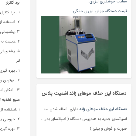
معایب جوشکاری لیزری
،
برد کنترلر
قیمت دستگاه جوش لیزری خانگی
1 . برد کنترل اصلی ساخت شرکت BJJCZ
2 .استفاده از آخرین ویرایش نرم افزار EzCad
3 .پشتیبانی از انواع ویندوز 7 ، 8 و 10
4 .قابلیت به روز رسانی برای انواع ویندوزهای آینده
5 .پشتییبانی از روتاری یا محور حرکتی
لنز
1 . بهره گیری از لنز اوپکس (برند سنگاپوری)
2 . بهترین و دقیق ترین لنز در چین
3 . امکان استفاده از لنز با ناحیه کارهای مختلف در دستگاه بر اساس درخواست و نیاز مشتری
دستگاه لیزر حذف موهای زائد اشمیت پلاس
منبع تغذیه ت
دستگاه لیزر حذف موهای زائد
دارای اضافه شدن سه
1 .استفاده از منبع تغذیه 5 و 24 ولت ساخت مینول تایوان
اسپاتسایز جدید به هندپیس دستگاه ( اسپاتسایز بدن ،
2 .خروجی یکنواخت، پایدار و طول عمر بسیار بالا
صورت و گوش و بینی )
3 .بهره گیری از مدارهای محافظتی در منیع تغذیه برای حداکثر حفاظت برق ورودی و خروجی