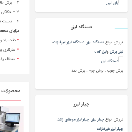
2 – برش طلا، نقره، برنج، آلومینیوم تا ضخامت 1 میلیمتر.
3 – حکاکی برخی غیرفلزات مانند: پلکسی مشکی، مولتی استایل، سنگ سیاه، چرم مصنوعی، چوب های تیره و برخی از پلاستیک ها.
4 – قابلیت نصب بروی خطوط تولید برای حکاکی پیوسته و پر سرعت.
دستگاه لیزر
مزایای محص
دقت بالا و
فروش انواع
دستگاه لیزر
،
دستگاه لیزر غیرفلزات
،
سازگاری به
لیزر برش
و
لیزر co2
انعطاف پذی
برش چوب ، برش چرم ، برش نمد
محصولات م
چیلر لیزر
فروش انواع
چیلر لیزر
،
چیلر لیزر موهای زائد
،
چیلر لیزر غیرفلزات