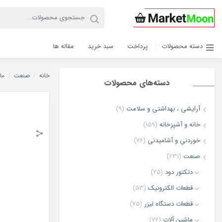
دسته محصولات
پرداخت
سبد خرید
مقاله ها
خانه
/
صنعت
/
ما
دسته‌های محصولات
آرایشی ، بهداشتی و سلامت
(9)
خانه و آشپزخانه
(159)
خوردنی و آشامیدنی
(76)
صنعت
(231)
دتکتور دود
(25)
قطعات الکترونیک
(53)
قطعات دستگاه لیزر
(75)
ماشین آلات
(76)