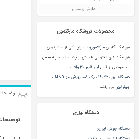
دستگاه تمیز کننده لیزری
(3)
نمایش بیشتر
دستگاه جوش لیزری
(5)
دستگاه فایبر مارکر
(28)
محصولات فروشگاه مارکتمون
دستگاه لیزر Co2
(25)
فروشگاه آنلاین
مارکتمون
به عنوان یکی از معتبرترین
دستگاه لیزر، تجهیزات پوست ،مو و زیبایی
فروشگاه های اینترنتی با بیش از چند سال تجربه شامل
(11)
محصولاتی از قبیل:
لیزر فایبر 30 وات
،
لیزر برش و حکاکی غیرفلزات
(7)
دستگاه لیزر 120*180
،
پک ضد ریزش مو MND
،
لیزر برش و حکاکی فلزات
(5)
چیلر لیزر
می باشد.
کالاهای دیجیتال
(378)
توضیحات
نرم افزار
(4)
همه محصولات
(3)
دستگاه لیزری
توضیحات
دستگاه جوش لیزری
دستگاه لیزر فایبر مارکینگ