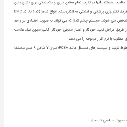
آنها در تقریبا تمام صنایع فلزی و پلاستیکی برای نشان دادن
ریق تکنولوژی پزشکی و امنیتی به الکترونیک.
انواع کدها (کد QR، کد DMC
سیستم چشم انداز که می تواند به صورت اختیاری در واحد
 طریق مراحل تایید خودکار و اعتبار سنجی خودکار.
کالیبراسیون فیلد علامت
مطلوب با نرم افزار مربوطه را می دهد.
ساختار ماژولار باعث می شود بیشترین انعطاف پذیری، پیکربندی خاص و یکپارچه سازی آسان در خطوط تولید و سیستم های مستقل مانند FOBA: سری Y شامل 9 منبع مختلف