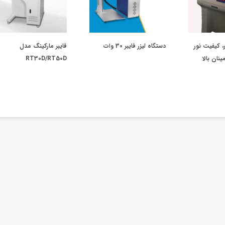
ر، کیفیت نور
دستگاه لیزر فایبر 30 وات
فایبر مارکینگ مدل
ینان بالا
RT30D/RT50D