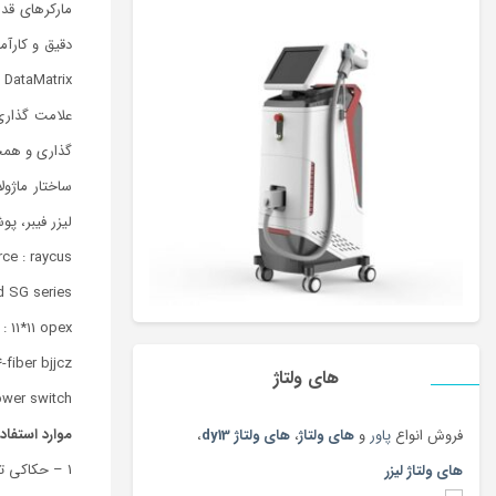
مارکرهای قد
دقیق و کارآم
/ DataMatrix، بارکد)، کاراکترهای عددی و عددی، آرم ها و حروف با دقت و با لیزر فیبر بسیار دقیق مشخص 
علامت گذاری 
گذاری و همچن
لیزر فیبر، پ
ce : raycus
d SG series
 : 11*11 opex
-fiber bjjcz
های ولتاژ
wer switch
موارد استفاد
فروش انواع
پاور
و
های ولتاژ
،
های ولتاژ dy13
،
1 – حکاکی تمامی فلزات: حکاکی آهن، استیل، آلومینیوم، طلا، نقره، برنج، مس و سایر فلزات دیگر به صورت سطحی تا عمیق.
های ولتاژ لیزر