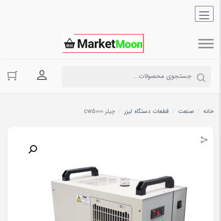
ورود به حسا
خانه
/
صنعت
/
قطعات دستگاه لیزر
/
چیلر cw5000