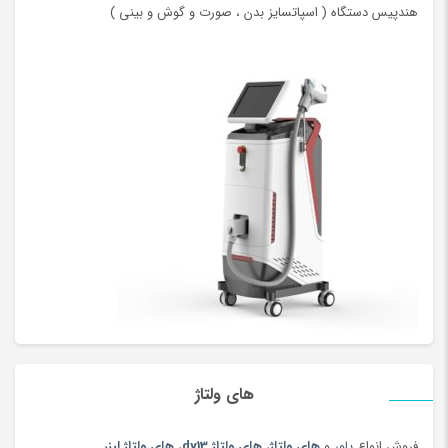
هندپیس دستگاه ( اسپاتسایز بدن ، صورت و گوش و بینی )
های ولتاژ
فروش انواع
پاور
و
های ولتاژ
،
های ولتاژ dy13
،
های ولتاژ لیزر