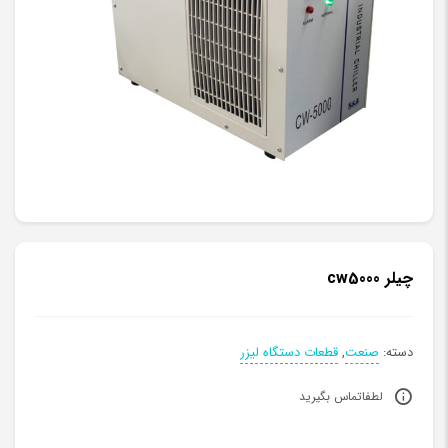
چیلر cw5000
دسته:
صنعت
,
قطعات دستگاه لیزر
لطفاتماس بگیرید